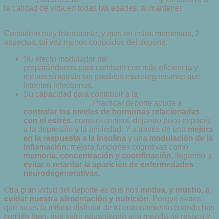
la calidad de vida en todas las edades, al mantener
fuertes
músculos y huesos
.
Considero muy interesante, y más en estos momentos, 2
aspectos, tal vez menos conocidos del deporte:
Su efecto modulador del
Sistema Inmune
,
preparándonos para combatir con más eficiencia y
menos síntomas los posibles microorganismos que
intenten infectarnos.
Su capacidad para contribuir a la
salud mental
y del
Sistema Nervioso
. Practicar deporte ayuda a
controlar los niveles de hormonas relacionadas
con el estrés
, como el cortisol, dejando poco espacio
a la depresión y la ansiedad. Y a través de una
mejora
en la respuesta a la insulina
y una
modulación de la
inflamación
, mejora funciones cognitivas como
memoria, concentración y coordinación
, llegando a
evitar o retardar la aparición de enfermedades
neurodegenerativas.
Otra gran virtud del deporte es que nos
motiva, y mucho, a
cuidar nuestra alimentación y nutrición
. Porque sabes
que no es lo mismo disfrutar de tu entrenamiento cuando has
comido bien, que sufrir aguantando una mezcla de resaca y